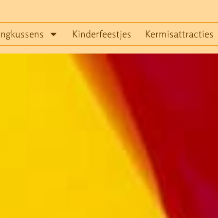
ingkussens
Kinderfeestjes
Kermisattracties